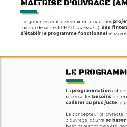
MAÎTRISE D'OUVRAGE (A
L’ergonome peut intervenir en amont des
proje
maison de santé, EPHAD, bureaux…),
dès l’inte
d’établir le programme fonctionnel
et suivr
LE PROGRAMM
La
programmation
est un
recense les
besoins
en ter
calibrer au plus juste
le p
Le concepteur (architecte, 
d’ouvrage, pourra
se baser
besoins auront bien été iden