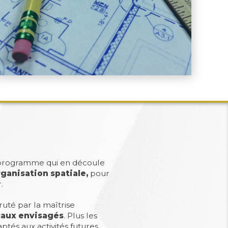
programme qui en découle
rganisation spatiale,
pour
.
ruté par la maîtrise
caux envisagés
. Plus les
tés aux activités futures.