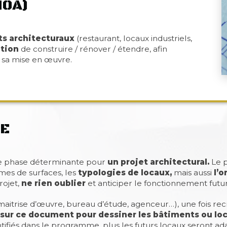
MOA)
ts architecturaux
(restaurant, locaux industriels,
ntion
de construire / rénover / étendre, afin
e sa mise en œuvre.
E
e phase déterminante pour
un projet architectural.
Le 
mes de surfaces, les
typologies de locaux,
mais aussi
l’o
rojet,
ne rien oublier
et anticiper le fonctionnement futur
maitrise d’œuvre, bureau d’étude, agenceur…), une fois rec
 sur ce document pour dessiner les bâtiments ou lo
tifiés dans le programme, plus les futurs locaux seront adap