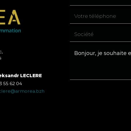
c,
s
eksandr LECLERE
3 55 62 04
eclere@armorea.bzh