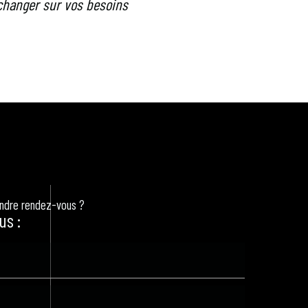
hanger sur vos besoins
endre rendez-vous ?
us :