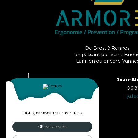
De Brest à Rennes,
en passant par Saint-Brieu
Lannion ou encore Vanne
Laura THIEBAULT
Jean-Al
06 86 52 74 23
06 8
l.thiebault@armorea.bzh
ja.l
RGPD, en savoir + sur nos cookies
OK, tout accepter