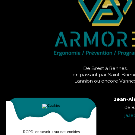
De Brest à Rennes,
en passant par Saint-Brieu
Lannion ou encore Vanne
Laura THIEBAULT
Jean-Al
06 86 52 74 23
06 8
l.thiebault@armorea.bzh
ja.l
RGPD, en savoir + sur nos cookies