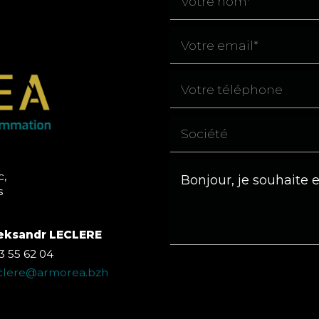
c,
s
eksandr LECLERE
3 55 62 04
eclere@armorea.bzh