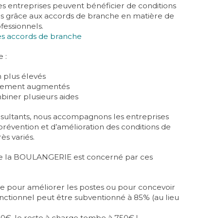
s entreprises peuvent bénéficier de conditions
s grâce aux accords de branche en matière de
fessionnels.
 des accords de branche
 :
 plus élevés
ncement augmentés
mbiner plusieurs aides
sultants, nous accompagnons les entreprises
révention et d’amélioration des conditions de
rès variés.
de la BOULANGERIE est concerné par ces
e pour améliorer les postes ou pour concevoir
fonctionnel peut être subventionné à 85% (au lieu
00€, le reste à charge tombe à 750€ !