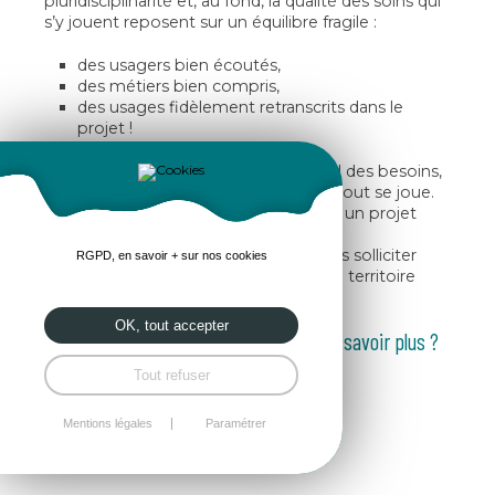
pluridisciplinarité et, au fond, la qualité des soins qui
s’y jouent reposent sur un équilibre fragile :
des usagers bien écoutés,
des métiers bien compris,
des usages fidèlement retranscrits dans le
projet !
C’est dans les phases amont — recueil des besoins,
concertation, programmation — que tout se joue.
Un projet bien conçu, c’est avant tout un projet
bien compris.
Maîtres d’ouvrage, n’hésitez pas à nous solliciter
RGPD, en savoir + sur nos cookies
pour vous aider dans vos projets sur le territoire
breton !
OK, tout accepter
Vous souhaitez nous contacter pour en savoir plus ?
Tout refuser
ou au
06 86 52 74 23
Mentions légales
Paramétrer