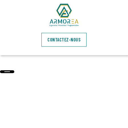
QU’EST-CE QU’UN
DIAGNOSTIC TMS ?
Le diagnostic TMS identifie les facteurs de risque sur les postes,
CONTACTEZ-NOUS
priorise les actions et propose un plan concret pour réduire les
troubles musculo squelettiques ainsi que les coûts associés.