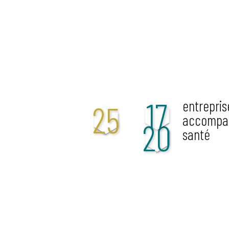
17
entrepris
25
accompag
20
santé