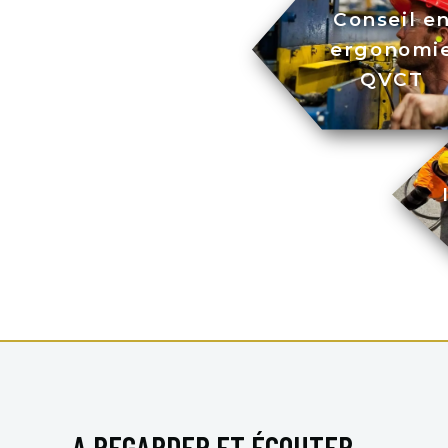
Conseil e
ergonomi
QVCT
A REGARDER ET ÉCOUTER