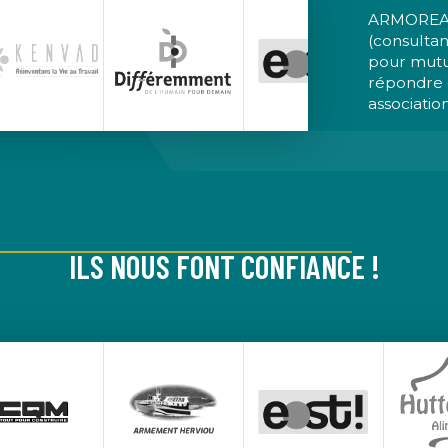
ARMOREA s
(consulta
pour mutu
répondre e
association
ILS NOUS FONT CONFIANCE !