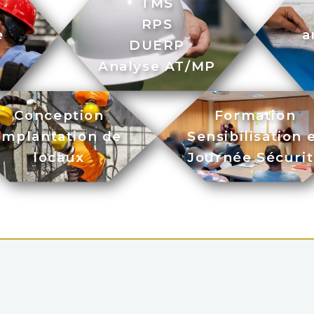
TMS
n
RPS
e
a
DUERP
Analyse AT/MP
Conception
Formation
Implantation de
Sensibilisation 
locaux
Journée Sécuri