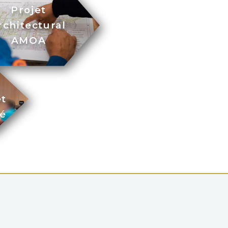
Projet
rchitectural
AMOA
et
té